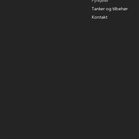
Fyrkjeler
2090 Hurdal
Tanker og tilbehør
906 06 365
info@calore.no
Kontakt