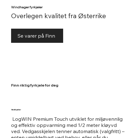
Windhager fyrkjeler
Overlegen kvalitet fra Østerrike
Se varer på Finn
Finn riktig fyrkjele for deg
Vedkjeler
LogWIN Premium Touch utviklet for miljøvennlig
og effektiv oppvarming med 1/2 meter kløyvd
ved. Vedgasskjelen tenner automatisk (valgfritt) –
enten umiddelbart ved behov, eller når du