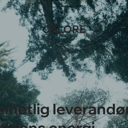
CALORE
elhetlig leverandø
tidens energi.