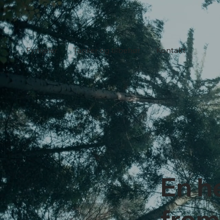
Fyrkjeler
Tanker og tilbehør
Kontakt
En h
frem