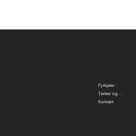
Calore AS
Location
Menu
Fyrkjeler
Vestsidevegen 1
2090 Hurdal
Tanker og tilbehør
906 06 365
Kontakt
info@calore.no
© 2024 av Calore AS